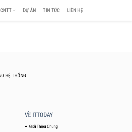
Ị CNTT
DỰ ÁN
TIN TỨC
LIÊN HỆ
NG HỆ THỐNG
VỀ ITTODAY
Giới Thiệu Chung