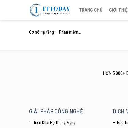
Skip
TRANG CHỦ
GIỚI THI
to
content
Cơ sở hạ tầng – Phần mềm…
HƠN 5.000+ 
GIẢI PHÁP CÔNG NGHỆ
DỊCH V
Triển Khai Hệ Thống Mạng
Bảo Tr