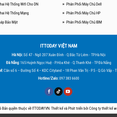
Khai Hệ Thống Wifi Cho DN
Phân Phối Máy Chủ Dell
Khai Hệ Thống Mạng
Phân Phối Máy Chủ HP
háp Bảo Mật
Phân Phối Máy Chủ IBM
ITTODAY VIỆT NAM
Hà Nội:
Số 47 - Ngõ 207 Xuân Đỉnh - Q.Bắc Từ Liêm - TP.Hà Nội
Đà Nẵng:
165 Huỳnh Ngọc Huệ - P.Hòa Khê - Q.Thanh Khê - TP.Đà Nẵng
M:
Căn số 6 – Đường Số 4 – KDC Cityland – 18 Phan Văn Trị - P.5 - Q.Gò Vấp -
Hotline/Zalo:
097 383 6600
6 Bản quyền thuộc về
ITTODAY.VN
. Thiết kế và Phát triển bởi
Công ty thiết kế w