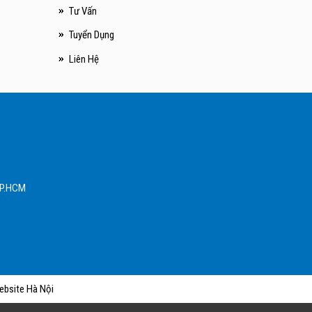
Tư Vấn
Tuyển Dụng
Liên Hệ
 TP.HCM
ebsite Hà Nội