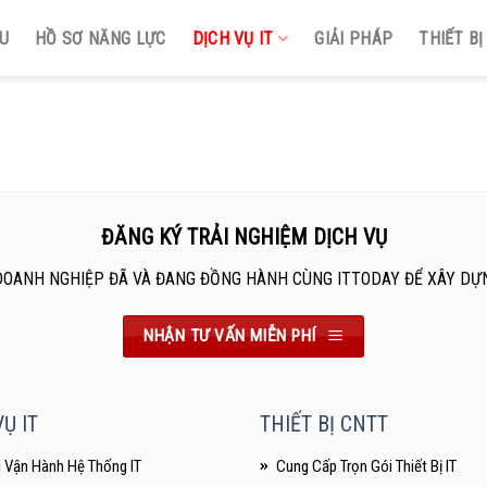
ỆU
HỒ SƠ NĂNG LỰC
DỊCH VỤ IT
GIẢI PHÁP
THIẾT B
ĐĂNG KÝ TRẢI NGHIỆM DỊCH VỤ
DOANH NGHIỆP ĐÃ VÀ ĐANG ĐỒNG HÀNH CÙNG ITTODAY ĐỂ XÂY DỰ
NHẬN TƯ VẤN MIỄN PHÍ
Ụ IT
THIẾT BỊ CNTT
ì Vận Hành Hệ Thống IT
Cung Cấp Trọn Gói Thiết Bị IT