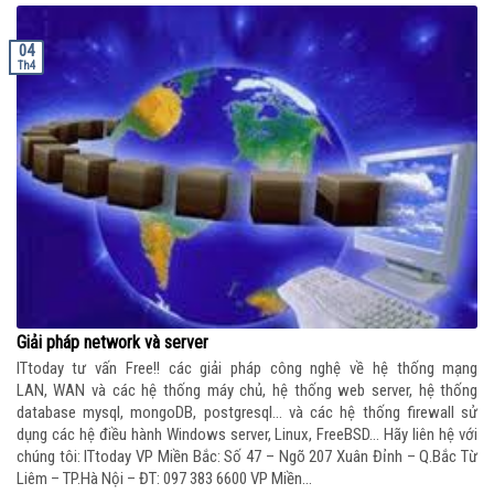
04
Th4
Giải pháp network và server
ITtoday tư vấn Free!! các giải pháp công nghệ về hệ thống mạng
LAN, WAN và các hệ thống máy chủ, hệ thống web server, hệ thống
database mysql, mongoDB, postgresql… và các hệ thống firewall sử
dụng các hệ điều hành Windows server, Linux, FreeBSD… Hãy liên hệ với
chúng tôi: ITtoday VP Miền Bắc: Số 47 – Ngõ 207 Xuân Đỉnh – Q.Bắc Từ
Liêm – TP.Hà Nội – ĐT: 097 383 6600 VP Miền...