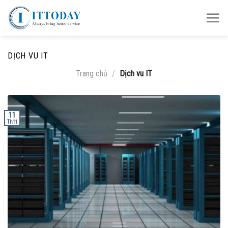
Skip
to
content
DỊCH VU IT
Trang chủ
/
Dịch vu IT
11
Th11