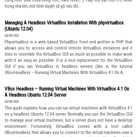
cứng mới, sửa chữa hỏng hóc, hard reset…). Hãy thử bật một PC khác
trong nhà lên, mở trình duyệt và gõ vào đó...
Managing A Headless VirtualBox Installation With phpvirtualbox
(Ubuntu 12.04)
03/04/2021
Phpvirtualbox is a web-based VirtualBox front-end written in PHP that
allows you to access and control remote VirtualBox instances and it
tries to resemble the VirtualBox GUI as much as possible to make work
with it as easy as possible. It is a nice replacement for the VirtualBox
GUI if you run VirtualBox in headless servers (like in the tutorial
VBoxHeadless – Running Virtual Machines With VirtualBox 4.1 On A...
VBox Headless – Running Virtual Machines With VirtualBox 4.1 On
A Headless Ubuntu 12.04 Server
03/04/2021
This guide explains how you can run virtual machines with VirtualBox 4.1
on a headless Ubuntu 12.04 server. Normally you use the VirtualBox GUI
to manage your virtual machines, but a server does not have a desktop
environment. Fortunately, VirtualBox comes with a tool called
VBoxHeadless that allows you to connect to the virtual machines over a