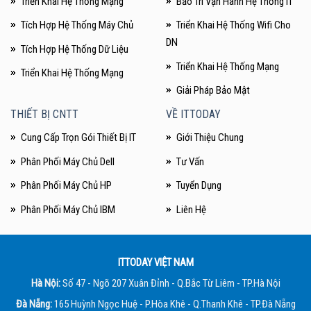
Triển Khai Hệ Thống Mạng
Bảo Trì Vận Hành Hệ Thống IT
Tích Hợp Hệ Thống Máy Chủ
Triển Khai Hệ Thống Wifi Cho
DN
Tích Hợp Hệ Thống Dữ Liệu
Triển Khai Hệ Thống Mạng
Triển Khai Hệ Thống Mạng
Giải Pháp Bảo Mật
THIẾT BỊ CNTT
VỀ ITTODAY
Cung Cấp Trọn Gói Thiết Bị IT
Giới Thiệu Chung
Phân Phối Máy Chủ Dell
Tư Vấn
Phân Phối Máy Chủ HP
Tuyển Dụng
Phân Phối Máy Chủ IBM
Liên Hệ
ITTODAY VIỆT NAM
Hà Nội:
Số 47 - Ngõ 207 Xuân Đỉnh - Q.Bắc Từ Liêm - TP.Hà Nội
Đà Nẵng:
165 Huỳnh Ngọc Huệ - P.Hòa Khê - Q.Thanh Khê - TP.Đà Nẵng