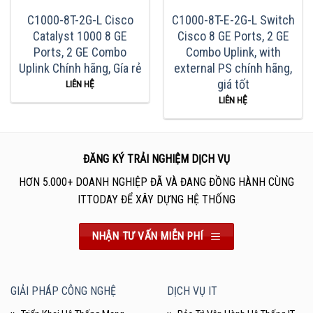
C1000-8T-2G-L Cisco
C1000-8T-E-2G-L Switch
Catalyst 1000 8 GE
Cisco 8 GE Ports, 2 GE
Ports, 2 GE Combo
Combo Uplink, with
Uplink Chính hãng, Gía rẻ
external PS chính hãng,
giá tốt
LIÊN HỆ
LIÊN HỆ
ĐĂNG KÝ TRẢI NGHIỆM DỊCH VỤ
HƠN 5.000+ DOANH NGHIỆP ĐÃ VÀ ĐANG ĐỒNG HÀNH CÙNG
ITTODAY ĐỂ XÂY DỰNG HỆ THỐNG
NHẬN TƯ VẤN MIỄN PHÍ
GIẢI PHÁP CÔNG NGHỆ
DỊCH VỤ IT