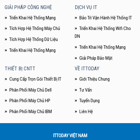
GIẢI PHÁP CÔNG NGHỆ
DỊCH VỤ IT
Lợi ích khi mua Cisco Nexus 3550 Series:
Triển Khai Hệ Thống Mạng
Bảo Trì Vận Hành Hệ Thống IT
Hiệu suất cao
: Cung cấp tốc độ truyền dữ liệu nhanh và ổn định,
Tích Hợp Hệ Thống Máy Chủ
Triển Khai Hệ Thống Wifi Cho
đáp ứng nhu cầu băng thông lớn của các ứng dụng và dịch vụ
DN
mạng.
Tích Hợp Hệ Thống Dữ Liệu
Triển Khai Hệ Thống Mạng
Tính linh hoạt và mở rộng
: Các mô-đun và card giao diện có thể
Triển Khai Hệ Thống Mạng
thay thế nóng giúp dễ dàng mở rộng và nâng cấp hệ thống mạng
Giải Pháp Bảo Mật
theo nhu cầu phát triển.
THIẾT BỊ CNTT
VỀ ITTODAY
Quản lý và giám sát mạng
: Cisco NX-OS cung cấp các công cụ
Cung Cấp Trọn Gói Thiết Bị IT
Giới Thiệu Chung
mạnh mẽ cho việc quản lý, cấu hình, và giám sát mạng.
Phân Phối Máy Chủ Dell
Tư Vấn
Bảo mật mạng cơ bản
: Các tính năng bảo mật giúp bảo vệ mạng
Phân Phối Máy Chủ HP
Tuyển Dụng
lưới khỏi các mối đe dọa và tấn công.
Phân Phối Máy Chủ IBM
Liên Hệ
Đối tượng phù hợp:
Cisco Nexus 3550 Series là giải pháp lý tưởng cho các trung tâm
dữ liệu nhỏ đến trung bình, các doanh nghiệp yêu cầu hiệu suất
ITTODAY VIỆT NAM