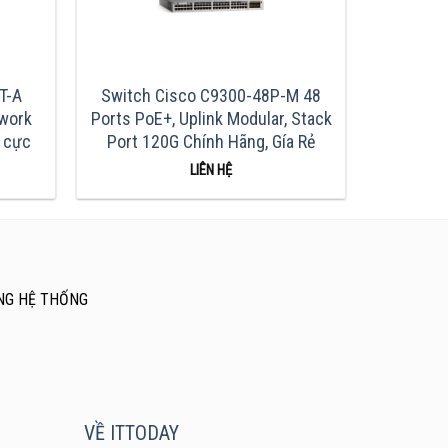
T-A
Switch Cisco C9300-48P-M 48
twork
Ports PoE+, Uplink Modular, Stack
á cực
Port 120G Chính Hãng, Gía Rẻ
LIÊN HỆ
NG HỆ THỐNG
VỀ ITTODAY