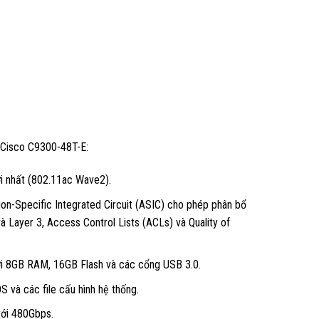
 Cisco C9300-48T-E:
i nhất (802.11ac Wave2).
on-Specific Integrated Circuit (ASIC) cho phép phân bổ
à Layer 3, Access Control Lists (ACLs) và Quality of
i 8GB RAM, 16GB Flash và các cổng USB 3.0.
S và các file cấu hình hệ thống.
tới 480Gbps.