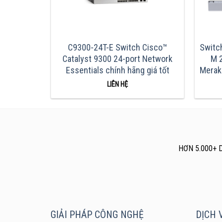
300-24T-M
C9300-24T-E Switch Cisco™
Switc
 Modular
Catalyst 9300 24-port Network
M 
 đãi
Essentials chính hãng giá tốt
Meraki
LIÊN HỆ
HƠN 5.000+ 
GIẢI PHÁP CÔNG NGHỆ
DỊCH V