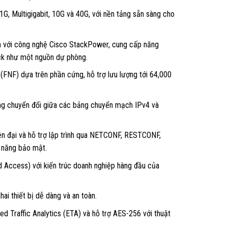
 1G, Multigigabit, 10G và 40G, với nền tảng sẵn sàng cho
h với công nghệ Cisco StackPower, cung cấp năng
ack như một nguồn dự phòng.
FNF) dựa trên phần cứng, hỗ trợ lưu lượng tới 64,000
ng chuyển đổi giữa các bảng chuyển mạch IPv4 và
ện đại và hỗ trợ lập trình qua NETCONF, RESTCONF,
h năng bảo mật.
Access) với kiến trúc doanh nghiệp hàng đầu của
hai thiết bị dễ dàng và an toàn.
d Traffic Analytics (ETA) và hỗ trợ AES-256 với thuật