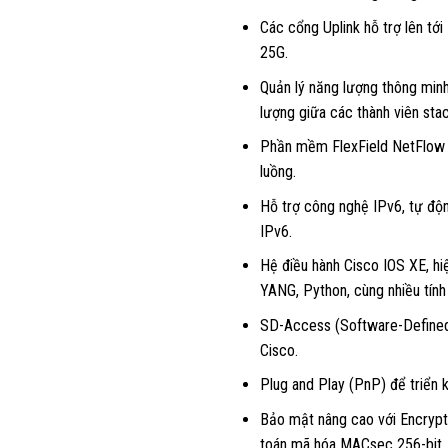
Các cổng Uplink hỗ trợ lên tới
25G.
Quản lý năng lượng thông min
lượng giữa các thành viên st
Phần mềm FlexField NetFlow (
luồng.
Hỗ trợ công nghệ IPv6, tự độ
IPv6.
Hệ điều hành Cisco IOS XE, hi
YANG, Python, cùng nhiều tín
SD-Access (Software-Defined 
Cisco.
Plug and Play (PnP) để triển k
Bảo mật nâng cao với Encrypte
toán mã hóa MACsec 256-bit.