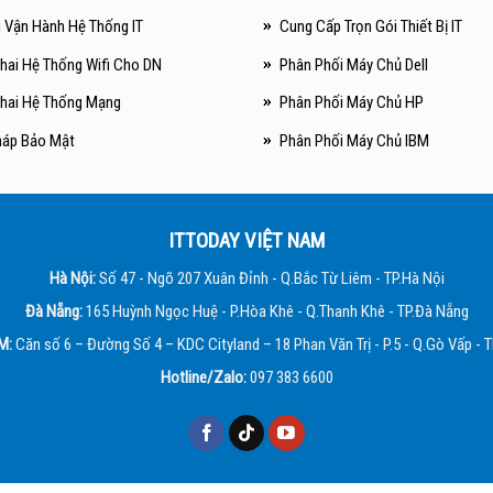
ì Vận Hành Hệ Thống IT
Cung Cấp Trọn Gói Thiết Bị IT
Khai Hệ Thống Wifi Cho DN
Phân Phối Máy Chủ Dell
Khai Hệ Thống Mạng
Phân Phối Máy Chủ HP
háp Bảo Mật
Phân Phối Máy Chủ IBM
ITTODAY VIỆT NAM
Hà Nội:
Số 47 - Ngõ 207 Xuân Đỉnh - Q.Bắc Từ Liêm - TP.Hà Nội
Đà Nẵng:
165 Huỳnh Ngọc Huệ - P.Hòa Khê - Q.Thanh Khê - TP.Đà Nẵng
M:
Căn số 6 – Đường Số 4 – KDC Cityland – 18 Phan Văn Trị - P.5 - Q.Gò Vấp -
Hotline/Zalo:
097 383 6600