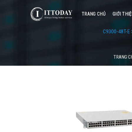
Skip
to
TRANG CHỦ
GIỚI THI
content
C9300-48T-E S
TRANG C