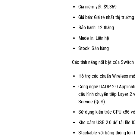
Gía niêm yết: $9,369
Giá bán: Giá rẻ nhất thị trường
Bảo hành: 12 tháng
Made In: Liên hệ
Stock: Sẵn hàng
Các tính năng nổi bật của Switch
Hỗ trợ các chuẩn Wireless mớ
Công nghệ UADP 2.0 Applicati
cấu hình chuyển tiếp Layer 2 v
Service (QoS).
Sử dụng kiến trúc CPU x86 vớ
Khe cắm USB 2.0 để tải file IO
Stackable với băng thông lên 