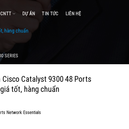
Ị CNTT
DỰ ÁN
TIN TỨC
LIÊN HỆ
ốt, hàng chuẩn
00 SERIES
 Cisco Catalyst 9300 48 Ports
giá tốt, hàng chuẩn
rts Network Essentials