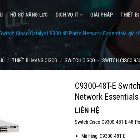
ỆU
HỒ SƠ NĂNG LỰC
DỊCH VỤ IT
GIẢI PHÁP
THIẾT B
witch Cisco Catalyst 9300 48 Ports Network Essentials giá t
HỦ
/
THIẾT BỊ MẠNG CISCO
/
SWITCH CISCO
/
SWITCH CISCO 93
C9300-48T-E Switch
Network Essentials 
LIÊN HỆ
Switch Cisco C9300-48T-E 48 Po
Mã hàng: C9300-48T-E