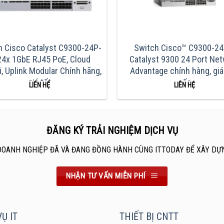
h Cisco Catalyst C9300-24P-
Switch Cisco™ C9300-24
24x 1GbE RJ45 PoE, Cloud
Catalyst 9300 24 Port Ne
, Uplink Modular Chính hãng,
Advantage chính hàng, gi
giá tốt
sốc
LIÊN HỆ
LIÊN HỆ
ĐĂNG KÝ TRẢI NGHIỆM DỊCH VỤ
DOANH NGHIỆP ĐÃ VÀ ĐANG ĐỒNG HÀNH CÙNG ITTODAY ĐỂ XÂY DỰ
NHẬN TƯ VẤN MIỄN PHÍ
Ụ IT
THIẾT BỊ CNTT