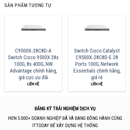
SẢN PHẨM TƯƠNG TỰ
C9500X-28C8D-A
Switch Cisco Catalyst
Switch Cisco 9500X 28x
C9500X-28C8D-E 28
100G, 8x 400G, NW
Ports 100G, Network
Advantage chính hãng,
Essentials chính hãng,
giá cực ưu đãi
giá rẻ
LIÊN HỆ
LIÊN HỆ
ĐĂNG KÝ TRẢI NGHIỆM DỊCH VỤ
HƠN 5.000+ DOANH NGHIỆP ĐÃ VÀ ĐANG ĐỒNG HÀNH CÙNG
ITTODAY ĐỂ XÂY DỰNG HỆ THỐNG