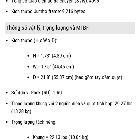
Tổng số Giao diện ảo đã chuyển (SVIs): 4096
Kích thước Jumbo frame: 9,216 bytes
Thông số vật lý, trọng lượng và MTBF
Kích thước (H x W x D):
H = 1.73” (4.39 cm)
W = 17.5” (44.45 cm)
D = 21.8” (55.37 cm) (bao gồm tay cầm quạt)
Số đơn vị Rack (RU): 1 RU
Trọng lượng khung với 2 nguồn điện và quạt tích hợp: 29.27 lbs
(13.28 kg)
Trọng lượng tách riêng:
Khung = 22.13 lbs (10.04 kg)