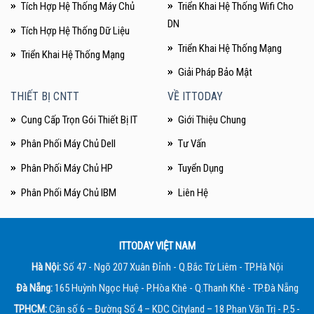
Tích Hợp Hệ Thống Máy Chủ
Triển Khai Hệ Thống Wifi Cho
DN
Tích Hợp Hệ Thống Dữ Liệu
Triển Khai Hệ Thống Mạng
Triển Khai Hệ Thống Mạng
Giải Pháp Bảo Mật
THIẾT BỊ CNTT
VỀ ITTODAY
Cung Cấp Trọn Gói Thiết Bị IT
Giới Thiệu Chung
Phân Phối Máy Chủ Dell
Tư Vấn
Phân Phối Máy Chủ HP
Tuyển Dụng
Phân Phối Máy Chủ IBM
Liên Hệ
ITTODAY VIỆT NAM
Hà Nội:
Số 47 - Ngõ 207 Xuân Đỉnh - Q.Bắc Từ Liêm - TP.Hà Nội
Đà Nẵng:
165 Huỳnh Ngọc Huệ - P.Hòa Khê - Q.Thanh Khê - TP.Đà Nẵng
TPHCM:
Căn số 6 – Đường Số 4 – KDC Cityland – 18 Phan Văn Trị - P.5 -