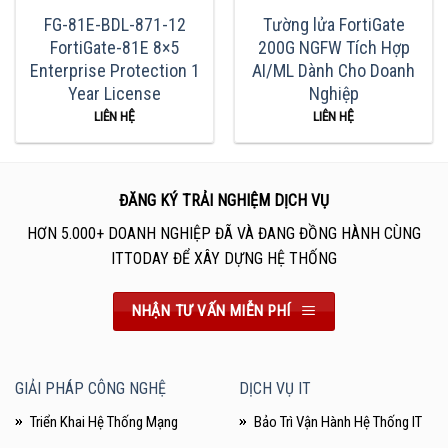
FG-81E-BDL-871-12
Tường lửa FortiGate
FortiGate-81E 8×5
200G NGFW Tích Hợp
Enterprise Protection 1
AI/ML Dành Cho Doanh
Year License
Nghiệp
LIÊN HỆ
LIÊN HỆ
ĐĂNG KÝ TRẢI NGHIỆM DỊCH VỤ
HƠN 5.000+ DOANH NGHIỆP ĐÃ VÀ ĐANG ĐỒNG HÀNH CÙNG
ITTODAY ĐỂ XÂY DỰNG HỆ THỐNG
NHẬN TƯ VẤN MIỄN PHÍ
GIẢI PHÁP CÔNG NGHỆ
DỊCH VỤ IT
Triển Khai Hệ Thống Mạng
Bảo Trì Vận Hành Hệ Thống IT