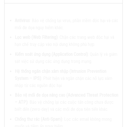
1.
Gói Bảo Vệ Doanh Nghiệp (Enterprise Protection Bundle)
:
Antivirus
: Bảo vệ chống lại virus, phần mềm độc hại và các
mối đe dọa nguy hiểm khác.
Lọc web (Web Filtering)
: Chặn các trang web độc hại và
hạn chế truy cập vào nội dung không phù hợp.
Kiểm soát ứng dụng (Application Control)
: Quản lý và giám
sát việc sử dụng các ứng dụng trong mạng.
Hệ thống ngăn chặn xâm nhập (Intrusion Prevention
System – IPS)
: Phát hiện và ngăn chặn các nỗ lực xâm
nhập từ các nguồn độc hại.
Bảo vệ mối đe dọa nâng cao (Advanced Threat Protection
– ATP)
: Bảo vệ chống lại các cuộc tấn công chưa được
biết đến (zero-day) và các mối đe dọa tiên tiến khác.
Chống thư rác (Anti-Spam)
: Lọc các email không mong
muốn và tiềm ẩn nguy hiểm.