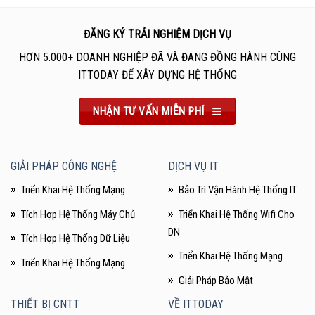
ĐĂNG KÝ TRẢI NGHIỆM DỊCH VỤ
HƠN 5.000+ DOANH NGHIỆP ĐÃ VÀ ĐANG ĐỒNG HÀNH CÙNG
ITTODAY ĐỂ XÂY DỰNG HỆ THỐNG
NHẬN TƯ VẤN MIỄN PHÍ
GIẢI PHÁP CÔNG NGHỆ
DỊCH VỤ IT
Triển Khai Hệ Thống Mạng
Bảo Trì Vận Hành Hệ Thống IT
Tích Hợp Hệ Thống Máy Chủ
Triển Khai Hệ Thống Wifi Cho
DN
Tích Hợp Hệ Thống Dữ Liệu
Triển Khai Hệ Thống Mạng
Triển Khai Hệ Thống Mạng
Giải Pháp Bảo Mật
THIẾT BỊ CNTT
VỀ ITTODAY