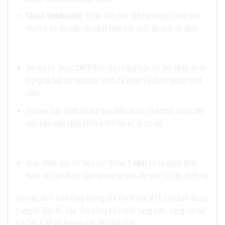
Cloud Sandboxing
: Phân tích các tệp nghi ngờ trong môi
trường ảo an toàn để phát hiện các mối đe dọa ẩn giấu.
2.
Hỗ trợ kỹ thuật 24/7
:
Hỗ trợ kỹ thuật
24/7
đảm bảo rằng bạn có thể nhận được
trợ giúp bất cứ lúc nào, suốt cả ngày và đêm, trong suốt
năm.
Gói này bao gồm hỗ trợ qua điện thoại và email, cũng như
các bản cập nhật phần mềm và xử lý sự cố.
3.
Thời hạn 1 năm
:
Giấy phép này có hiệu lực trong
1 năm
kể từ ngày kích
hoạt và cần được gia hạn hàng năm để duy trì các dịch vụ.
Gói này đảm bảo rằng tường lửa FortiGate 81E của bạn được
trang bị đầy đủ các tính năng bảo mật nâng cao, cùng với hỗ
trợ 24/7 để xử lý mọi vấn đề phát sinh.