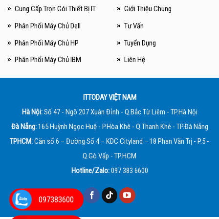
Cung Cấp Trọn Gói Thiết Bị IT
Giới Thiệu Chung
Phân Phối Máy Chủ Dell
Tư Vấn
Phân Phối Máy Chủ HP
Tuyển Dụng
Phân Phối Máy Chủ IBM
Liên Hệ
ITTODAY VIỆT NAM
Hà Nội:
Số 47 - Ngõ 207 Xuân Đỉnh - Q.Bắc Từ Liêm - TP.Hà Nội
Đà Nẵng:
165 Huỳnh Ngọc Huệ - P.Hòa Khê - Q.Thanh Khê - TP.Đà Nẵng
TPHCM:
Căn số 6 – Đường Số 4 – KDC Cityland – 18 Phan Văn Trị - P.5 -
Q.Gò Vấp - TP.HCM
Hotline/Zalo:
097 383 6600
097383600