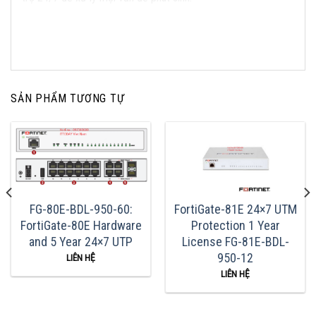
SẢN PHẨM TƯƠNG TỰ
FG-80E-BDL-950-60:
FortiGate-81E 24×7 UTM
FortiGate-80E Hardware
Protection 1 Year
and 5 Year 24×7 UTP
License FG-81E-BDL-
950-12
LIÊN HỆ
LIÊN HỆ