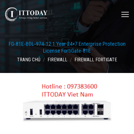
Skip
to
content
FG-81E-BDL-974-12 1 Year 24×7 Enterprise Protection
License FortiGate-81E
TRANG CHỦ
/
FIREWALL
/
FIREWALL FORTIGATE