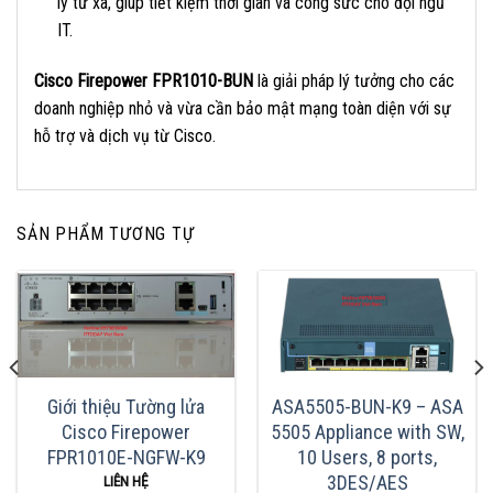
lý từ xa, giúp tiết kiệm thời gian và công sức cho đội ngũ
IT.
Cisco Firepower FPR1010-BUN
là giải pháp lý tưởng cho các
doanh nghiệp nhỏ và vừa cần bảo mật mạng toàn diện với sự
hỗ trợ và dịch vụ từ Cisco.
SẢN PHẨM TƯƠNG TỰ
Giới thiệu Tường lửa
ASA5505-BUN-K9 – ASA
Cisco Firepower
5505 Appliance with SW,
FPR1010E-NGFW-K9
10 Users, 8 ports,
3DES/AES
LIÊN HỆ