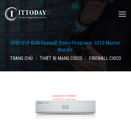
Skip
to
content
FPR1010-BUN Firewall Cisco Firepower 1010 Master
Bundle
TRANG CHỦ
/
THIẾT BỊ MẠNG CISCO
/
FIREWALL CISCO