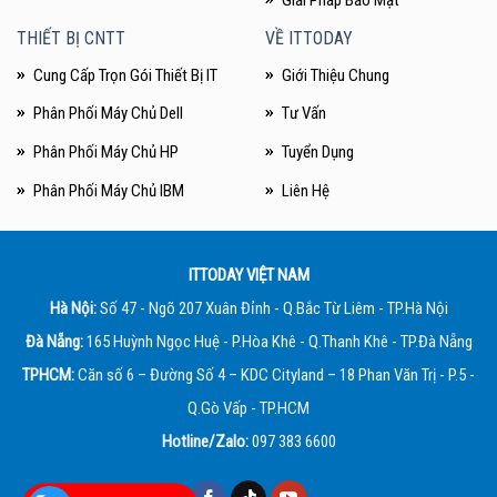
Giải Pháp Bảo Mật
THIẾT BỊ CNTT
VỀ ITTODAY
Cung Cấp Trọn Gói Thiết Bị IT
Giới Thiệu Chung
Phân Phối Máy Chủ Dell
Tư Vấn
Phân Phối Máy Chủ HP
Tuyển Dụng
Phân Phối Máy Chủ IBM
Liên Hệ
ITTODAY VIỆT NAM
Hà Nội:
Số 47 - Ngõ 207 Xuân Đỉnh - Q.Bắc Từ Liêm - TP.Hà Nội
Đà Nẵng:
165 Huỳnh Ngọc Huệ - P.Hòa Khê - Q.Thanh Khê - TP.Đà Nẵng
TPHCM:
Căn số 6 – Đường Số 4 – KDC Cityland – 18 Phan Văn Trị - P.5 -
Q.Gò Vấp - TP.HCM
Hotline/Zalo:
097 383 6600