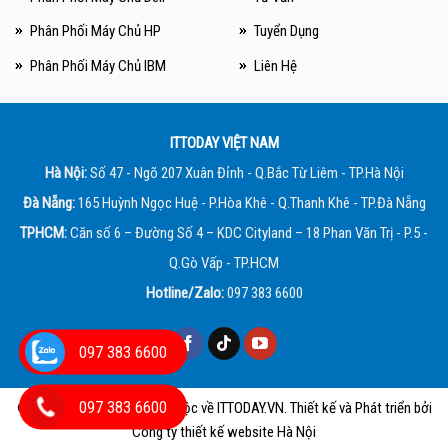
Phân Phối Máy Chủ HP
Tuyển Dụng
Phân Phối Máy Chủ IBM
Liên Hệ
ITTODAY VIỆT NAM
Hà Nội:
Số 47 - Ngõ 207 Xuân Đỉnh - Q.Bắc Từ Liêm - TP.Hà Nội
Đà Nẵng:
165 Huỳnh Ngọc Huệ - P.Hòa Khê - Q.Thanh Khê - TP.Đà Nẵng
TPHCM:
Căn số 6 – Đường Số 4 – KDC Cityland – 18 Phan Văn Trị - P.5 -
Q.Gò Vấp - TP.HCM
Hotline/Zalo:
097 383 6600
097 383 6600
097 383 6600
© 2013 - 2026 Bản quyền thuộc về
ITTODAY.VN
. Thiết kế và Phát triển bởi
Công ty thiết kế website Hà Nội