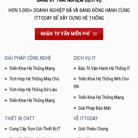
ĐĂNG KÝ TRẢI NGHIỆM DỊCH VỤ
HƠN 5.000+ DOANH NGHIỆP ĐÃ VÀ ĐANG ĐỒNG HÀNH CÙNG
ITTODAY ĐỂ XÂY DỰNG HỆ THỐNG
NHẬN TƯ VẤN MIỄN PHÍ
GIẢI PHÁP CÔNG NGHỆ
DỊCH VỤ IT
Triển Khai Hệ Thống Mạng
Bảo Trì Vận Hành Hệ Thống IT
Tích Hợp Hệ Thống Máy Chủ
Triển Khai Hệ Thống Wifi Cho
DN
Tích Hợp Hệ Thống Dữ Liệu
Triển Khai Hệ Thống Mạng
Triển Khai Hệ Thống Mạng
Giải Pháp Bảo Mật
THIẾT BỊ CNTT
VỀ ITTODAY
Cung Cấp Trọn Gói Thiết Bị IT
Giới Thiệu Chung