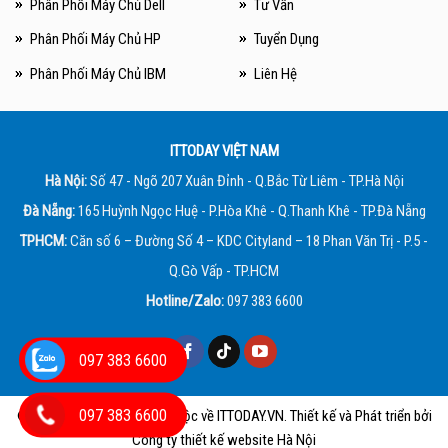
Phân Phối Máy Chủ Dell
Tư Vấn
Phân Phối Máy Chủ HP
Tuyển Dụng
Phân Phối Máy Chủ IBM
Liên Hệ
ITTODAY VIỆT NAM
Hà Nội:
Số 47 - Ngõ 207 Xuân Đỉnh - Q.Bắc Từ Liêm - TP.Hà Nội
Đà Nẵng:
165 Huỳnh Ngọc Huệ - P.Hòa Khê - Q.Thanh Khê - TP.Đà Nẵng
TPHCM:
Căn số 6 – Đường Số 4 – KDC Cityland – 18 Phan Văn Trị - P.5 -
Q.Gò Vấp - TP.HCM
Hotline/Zalo:
097 383 6600
097 383 6600
097 383 6600
© 2013 - 2026 Bản quyền thuộc về
ITTODAY.VN
. Thiết kế và Phát triển bởi
Công ty thiết kế website Hà Nội