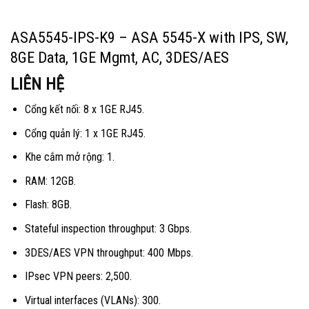
ASA5545-IPS-K9 – ASA 5545-X with IPS, SW,
8GE Data, 1GE Mgmt, AC, 3DES/AES
LIÊN HỆ
Cổng kết nối: 8 x 1GE RJ45.
Cổng quản lý: 1 x 1GE RJ45.
Khe cắm mở rộng: 1.
RAM: 12GB.
Flash: 8GB.
Stateful inspection throughput: 3 Gbps.
3DES/AES VPN throughput: 400 Mbps.
IPsec VPN peers: 2,500.
Virtual interfaces (VLANs): 300.