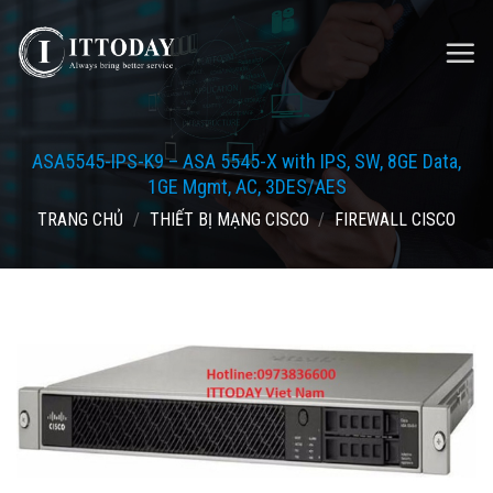
Skip
to
content
ASA5545-IPS-K9 – ASA 5545-X with IPS, SW, 8GE Data,
1GE Mgmt, AC, 3DES/AES
TRANG CHỦ
/
THIẾT BỊ MẠNG CISCO
/
FIREWALL CISCO