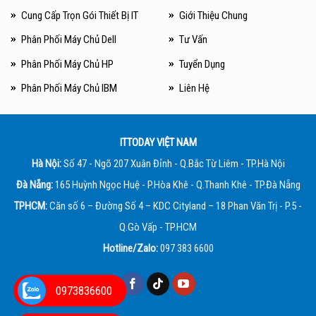
Cung Cấp Trọn Gói Thiết Bị IT
Giới Thiệu Chung
Phân Phối Máy Chủ Dell
Tư Vấn
Phân Phối Máy Chủ HP
Tuyển Dụng
Phân Phối Máy Chủ IBM
Liên Hệ
ITTODAY VIỆT NAM
Hà Nội:
Số 47 - Ngõ 207 Xuân Đỉnh - Q.Bắc Từ Liêm - TP.Hà Nội
Đà Nẵng:
165 Huỳnh Ngọc Huệ - P.Hòa Khê - Q.Thanh Khê - TP.Đà Nẵng
TPHCM:
Căn số 6 – Đường Số 4 – KDC Cityland – 18 Phan Văn Trị - P.5 -
Q.Gò Vấp - TP.HCM
Hotline/Zalo:
097 383 6600
0973836600