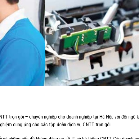
TT trọn gói – chuyên nghiệp cho doanh nghiệp tại Hà Nội, với đội ngũ k
 nghiệm cung ứng cho các tập đoàn dịch vụ CNTT trọn gói.
rối và những vấn đề không đáng có về IT và hệ thống CNTT. Các doanh n