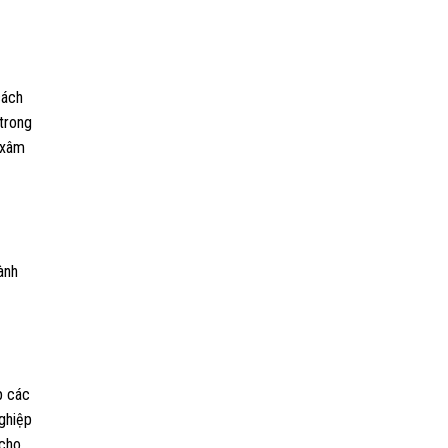
cách
 trong
 xâm
ành
p các
nghiệp
 cho