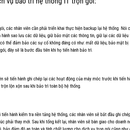
 vụ bảo trì hệ thống IT trọn gói:
i, các nhân viên cần phải triển khai thực hiện backup lại hệ thống. Nói 
 hành sao lưu các dữ liệu, giữ bảo mật các thông tin, giữ lại các dữ liệu
ệp có thể đảm bảo các sự cố không đáng có như: mất dữ liệu, bảo mật bị
gói, đây sẽ là bước đầu tiên khi họ tiến hành bảo trì.
iên sẽ tiến hành ghi chép lại các hoạt động của máy móc trước khi tiến h
trộn lộn xộn sau khi bảo trì toàn bộ hệ thống.
i tiến hành kiểm tra nền tảng hệ thống, các nhân viên sẽ bắt đầu ghi ché
úc phải thay mới. Sau khi tổng kết lại, nhân viên sẽ bàn giao cho doanh 
đó, bảo đảm độ an toàn và tính chất lượng cho dịch vụ trọn gói cũng như