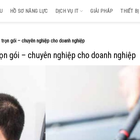
ỆU
HỒ SƠ NĂNG LỰC
DỊCH VỤ IT
GIẢI PHÁP
THIẾT B
 trọn gói – chuyên nghiệp cho doanh nghiệp
rọn gói – chuyên nghiệp cho doanh nghiệp