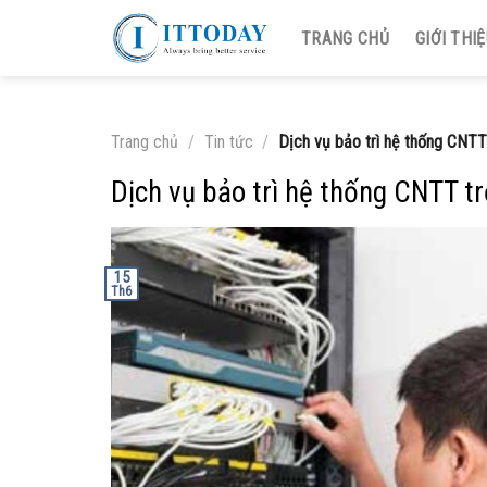
Skip
TRANG CHỦ
GIỚI THI
to
content
Trang chủ
/
Tin tức
/
Dịch vụ bảo trì hệ thống CNTT
Dịch vụ bảo trì hệ thống CNTT t
15
Th6