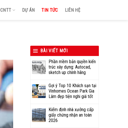
Ị CNTT
DỰ ÁN
TIN TỨC
LIÊN HỆ
BÀI VIẾT MỚI
Phần mềm bản quyền kiến
trúc xây dựng: Autocad,
sketch up chính hãng
Gợi ý Top 10 Khách sạn tại
Vinhomes Ocean Park Gia
Lâm đẹp tiện nghi giá tốt
Kiểm định nhà xưởng cấp
giấy chứng nhận an toàn
2026