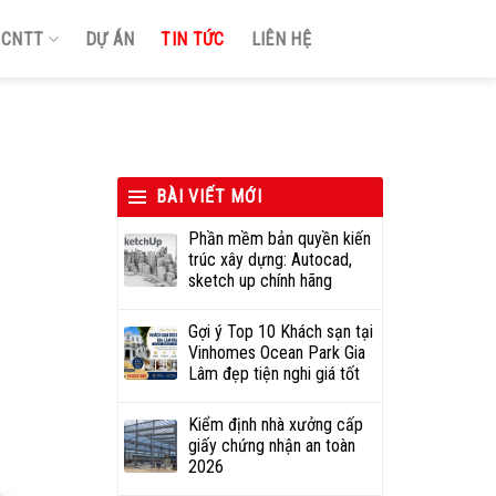
Ị CNTT
DỰ ÁN
TIN TỨC
LIÊN HỆ
BÀI VIẾT MỚI
Phần mềm bản quyền kiến
trúc xây dựng: Autocad,
sketch up chính hãng
Gợi ý Top 10 Khách sạn tại
Vinhomes Ocean Park Gia
Lâm đẹp tiện nghi giá tốt
Kiểm định nhà xưởng cấp
giấy chứng nhận an toàn
2026