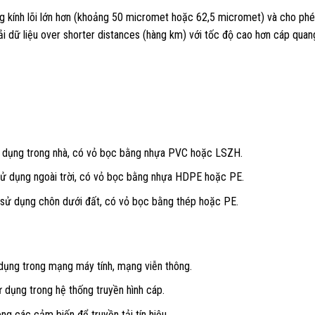
 kính lõi lớn hơn (khoảng 50 micromet hoặc 62,5 micromet) và cho phé
tải dữ liệu over shorter distances (hàng km) với tốc độ cao hơn cáp quang
 dụng trong nhà, có vỏ bọc bằng nhựa PVC hoặc LSZH.
ử dụng ngoài trời, có vỏ bọc bằng nhựa HDPE hoặc PE.
sử dụng chôn dưới đất, có vỏ bọc bằng thép hoặc PE.
ụng trong mạng máy tính, mạng viễn thông.
dụng trong hệ thống truyền hình cáp.
g các cảm biến để truyền tải tín hiệu.