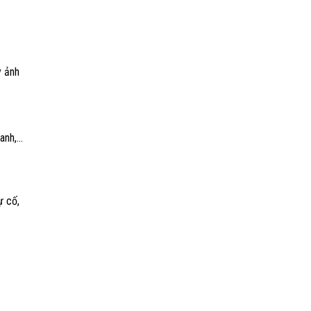
y ảnh
oanh,…
ự cố,