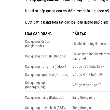
Ngoài ra, cáp quang còn có thể được phân loại theo số 
Dưới đây là bảng tóm tắt các loại cáp quang phổ biến:
LOẠI CÁP QUANG
CẤU TẠO
Cáp quang lõi đơn
Lõi nhỏ (khoảng 9 microme
(Singlemode)
Lõi lớn (khoảng 50 microm
Cáp quang đa lõi (Multimode)
micromet)
Cáp quang trong nhà (Indoor)
Vỏ bọc PVC hoặc LSZH
Cáp quang ngoài trời (Outdoor)
Vỏ bọc HDPE hoặc PE
Cáp quang ngầm
Vỏ bọc thép hoặc PE
(Underground)
Cáp quang mạng (Datacom)
Băng thông rộng
Cáp quang truyền hình (CATV)
Băng thông cao