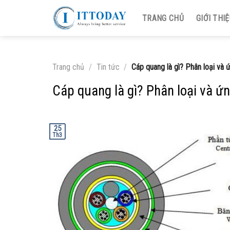
Skip
TRANG CHỦ
GIỚI THI
to
content
Trang chủ
/
Tin tức
/
Cáp quang là gì? Phân loại và
Cáp quang là gì? Phân loại và ứ
25
Th3