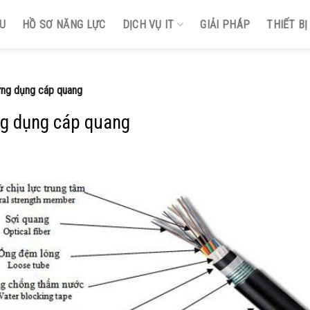
ỆU
HỒ SƠ NĂNG LỰC
DỊCH VỤ IT
GIẢI PHÁP
THIẾT B
 ứng dụng cáp quang
ng dụng cáp quang