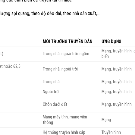
lượng sợi quang, theo độ dẻo dai, theo nhà sản xuất,…
MÔI TRƯỜNG TRUYỀN DẪN
ỨNG DỤNG
Mạng, truyền hình,
t)
Trong nhà, ngoài trời, ngầm
biến
et hoặc 62,5
Trong nhà, ngoài trời
Mạng, truyền hình
Trong nhà
Mạng, truyền hình
Ngoài trời
Mạng, truyền hình
Chôn dưới đất
Mạng, truyền hình
Mạng máy tính, mạng viễn
Mạng
thông
Hệ thống truyền hình cáp
Truyền hình