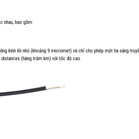
ác nhau, bao gồm:
ng kính lõi nhỏ (khoảng 9 micromet) và chỉ cho phép một tia sáng truy
g distances (hàng trăm km) với tốc độ cao.