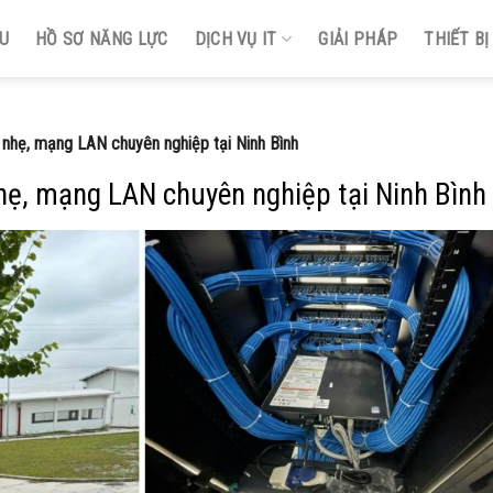
ỆU
HỒ SƠ NĂNG LỰC
DỊCH VỤ IT
GIẢI PHÁP
THIẾT B
 nhẹ, mạng LAN chuyên nghiệp tại Ninh Bình
nhẹ, mạng LAN chuyên nghiệp tại Ninh Bình