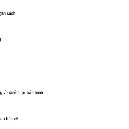
ngân sách
t
g về quyền lợi, bảo hành
theo bản vẽ