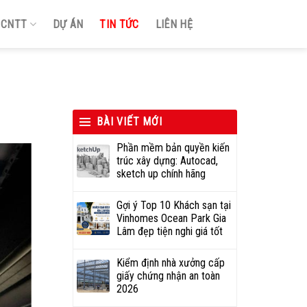
Ị CNTT
DỰ ÁN
TIN TỨC
LIÊN HỆ
BÀI VIẾT MỚI
Phần mềm bản quyền kiến
trúc xây dựng: Autocad,
sketch up chính hãng
Gợi ý Top 10 Khách sạn tại
Vinhomes Ocean Park Gia
Lâm đẹp tiện nghi giá tốt
Kiểm định nhà xưởng cấp
giấy chứng nhận an toàn
2026