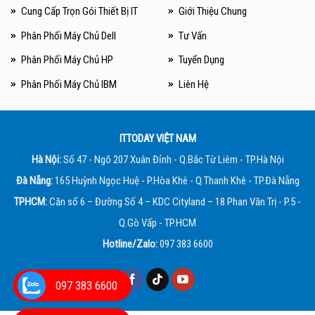
Cung Cấp Trọn Gói Thiết Bị IT
Giới Thiệu Chung
Phân Phối Máy Chủ Dell
Tư Vấn
Phân Phối Máy Chủ HP
Tuyển Dụng
Phân Phối Máy Chủ IBM
Liên Hệ
ITTODAY VIỆT NAM
Hà Nội:
Số 47 - Ngõ 207 Xuân Đỉnh - Q.Bắc Từ Liêm - TP.Hà Nội
Đà Nẵng:
165 Huỳnh Ngọc Huệ - P.Hòa Khê - Q.Thanh Khê - TP.Đà Nẵng
TPHCM:
Căn số 6 – Đường Số 4 – KDC Cityland – 18 Phan Văn Trị - P.5 -
Q.Gò Vấp - TP.HCM
Hotline/Zalo:
097 383 6600
097 383 6600