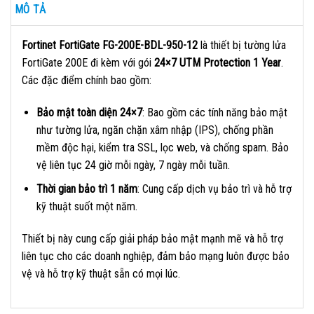
MÔ TẢ
Fortinet FortiGate FG-200E-BDL-950-12
là thiết bị tường lửa
FortiGate 200E đi kèm với gói
24×7 UTM Protection 1 Year
.
Các đặc điểm chính bao gồm:
Bảo mật toàn diện 24×7
: Bao gồm các tính năng bảo mật
như tường lửa, ngăn chặn xâm nhập (IPS), chống phần
mềm độc hại, kiểm tra SSL, lọc web, và chống spam. Bảo
vệ liên tục 24 giờ mỗi ngày, 7 ngày mỗi tuần.
Thời gian bảo trì 1 năm
: Cung cấp dịch vụ bảo trì và hỗ trợ
kỹ thuật suốt một năm.
Thiết bị này cung cấp giải pháp bảo mật mạnh mẽ và hỗ trợ
liên tục cho các doanh nghiệp, đảm bảo mạng luôn được bảo
vệ và hỗ trợ kỹ thuật sẵn có mọi lúc.