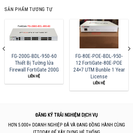
SẢN PHẨM TƯƠNG TỰ
FG-200G-BDL-950-60
FG-80E-POE-BDL-950-
Thiết Bị Tường lửa
12 FortiGate-80E-POE
Firewall FortiGate 200G
24×7 UTM Bunble 1 Year
License
LIÊN HỆ
LIÊN HỆ
ĐĂNG KÝ TRẢI NGHIỆM DỊCH VỤ
HƠN 5.000+ DOANH NGHIỆP ĐÃ VÀ ĐANG ĐỒNG HÀNH CÙNG
ITTODAY ĐỂ XÂY DỰNG HỆ THỐNG