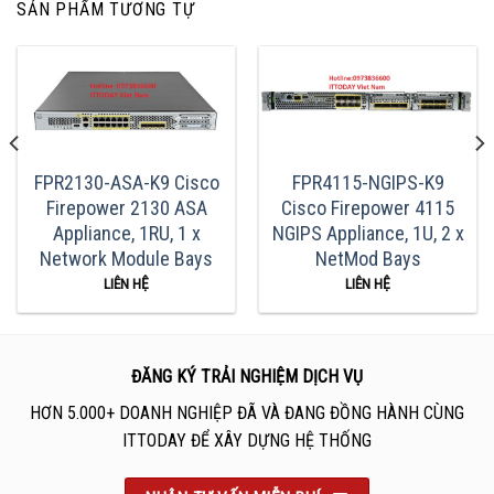
SẢN PHẨM TƯƠNG TỰ
FPR2130-ASA-K9 Cisco
FPR4115-NGIPS-K9
Firepower 2130 ASA
Cisco Firepower 4115
Appliance, 1RU, 1 x
NGIPS Appliance, 1U, 2 x
Network Module Bays
NetMod Bays
LIÊN HỆ
LIÊN HỆ
ĐĂNG KÝ TRẢI NGHIỆM DỊCH VỤ
HƠN 5.000+ DOANH NGHIỆP ĐÃ VÀ ĐANG ĐỒNG HÀNH CÙNG
ITTODAY ĐỂ XÂY DỰNG HỆ THỐNG