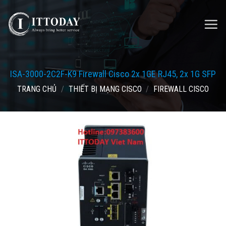
Skip
to
content
ISA-3000-2C2F-K9 Firewall Cisco 2x 1GE RJ45, 2x 1G SFP
TRANG CHỦ
/
THIẾT BỊ MẠNG CISCO
/
FIREWALL CISCO