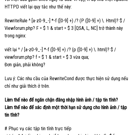
HTTPD viết lại quy tắc như thế này:
RewriteRule ^ [a-z0-9_-] *-f ([0-9] +) /? (P ([0-9] +) \. Html)? $ /
Viewforum.php? F = $ 1 & start = $ 3 [QSA, L, NC] trở thành này
trong nginx:
viết lại ^ / [a-z0-9_-] *-f ([0-9] +) /? (p ([0-9] +) \. html)? $ /
viewforum.php? f = $ 1 & start = $ 3 vừa qua;
Đơn giản, phải không?
Lưu ý: Các nhu cầu của RewriteCond được thực hiện sử dụng nếu
chỉ như giải thích ở trên.
Làm thế nào để ngăn chặn đăng nhập hình ảnh / tập tin tĩnh?
Làm thế nào để xác định một thời hạn sử dụng cho hình ảnh / tập
tin tĩnh?
# Phục vụ các tập tin tĩnh trực tiếp