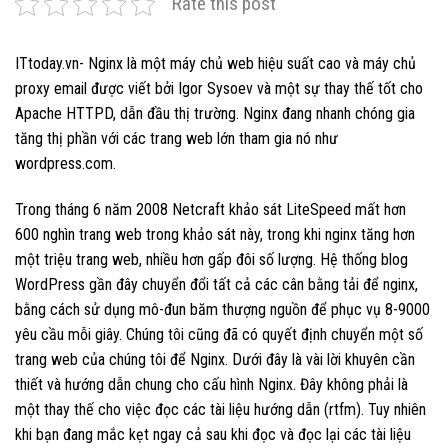
Rate this post
ITtoday.vn- Nginx là một máy chủ web hiệu suất cao và máy chủ
proxy email được viết bởi Igor Sysoev và một sự thay thế tốt cho
Apache HTTPD, dẫn đầu thị trường. Nginx đang nhanh chóng gia
tăng thị phần với các trang web lớn tham gia nó như
wordpress.com.
Trong tháng 6 năm 2008 Netcraft khảo sát LiteSpeed ​​mất hơn
600 nghìn trang web trong khảo sát này, trong khi nginx tăng hơn
một triệu trang web, nhiều hơn gấp đôi số lượng. Hệ thống blog
WordPress gần đây chuyển đổi tất cả các cân bằng tải để nginx,
bằng cách sử dụng mô-đun băm thượng nguồn để phục vụ 8-9000
yêu cầu mỗi giây. Chúng tôi cũng đã có quyết định chuyển một số
trang web của chúng tôi để Nginx. Dưới đây là vài lời khuyên cần
thiết và hướng dẫn chung cho cấu hình Nginx. Đây không phải là
một thay thế cho việc đọc các tài liệu hướng dẫn (rtfm). Tuy nhiên
khi bạn đang mắc kẹt ngay cả sau khi đọc và đọc lại các tài liệu