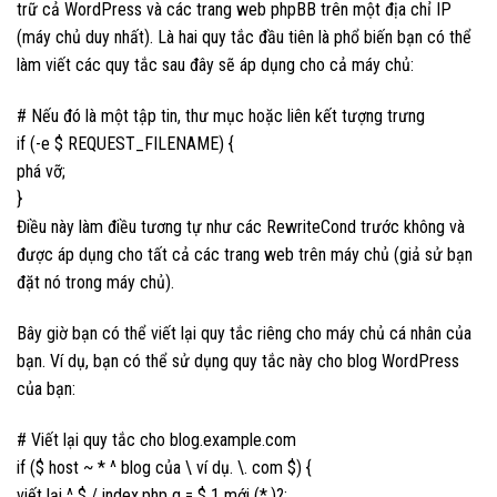
trữ cả WordPress và các trang web phpBB trên một địa chỉ IP
(máy chủ duy nhất). Là hai quy tắc đầu tiên là phổ biến bạn có thể
làm viết các quy tắc sau đây sẽ áp dụng cho cả máy chủ:
# Nếu đó là một tập tin, thư mục hoặc liên kết tượng trưng
if (-e $ REQUEST_FILENAME) {
phá vỡ;
}
Điều này làm điều tương tự như các RewriteCond trước không và
được áp dụng cho tất cả các trang web trên máy chủ (giả sử bạn
đặt nó trong máy chủ).
Bây giờ bạn có thể viết lại quy tắc riêng cho máy chủ cá nhân của
bạn. Ví dụ, bạn có thể sử dụng quy tắc này cho blog WordPress
của bạn:
# Viết lại quy tắc cho blog.example.com
if ($ host ~ * ^ blog của \ ví dụ. \. com $) {
viết lại ^ $ / index.php q = $ 1 mới (*.)?;