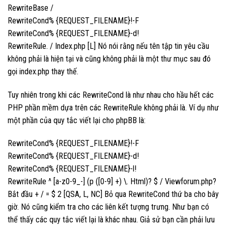
RewriteBase /
RewriteCond% {REQUEST_FILENAME}!-F
RewriteCond% {REQUEST_FILENAME}-d!
RewriteRule. / Index.php [L] Nó nói rằng nếu tên tập tin yêu cầu
không phải là hiện tại và cũng không phải là một thư mục sau đó
gọi index.php thay thế.
Tuy nhiên trong khi các RewriteCond là như nhau cho hầu hết các
PHP phần mềm dựa trên các RewriteRule không phải là. Ví dụ như
một phần của quy tắc viết lại cho phpBB là:
RewriteCond% {REQUEST_FILENAME}!-F
RewriteCond% {REQUEST_FILENAME}-d!
RewriteCond% {REQUEST_FILENAME}-l!
RewriteRule ^ [a-z0-9_-] (p ([0-9] +) \. Html)? $ / Viewforum.php?
Bắt đầu + / = $ 2 [QSA, L, NC] Bỏ qua RewriteCond thứ ba cho bây
giờ. Nó cũng kiểm tra cho các liên kết tượng trưng. Như bạn có
thể thấy các quy tắc viết lại là khác nhau. Giả sử bạn cần phải lưu