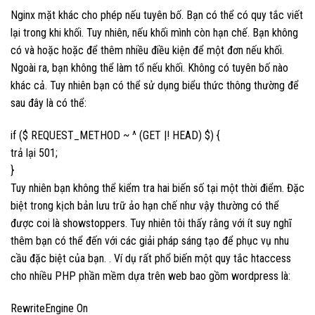
Nginx mặt khác cho phép nếu tuyên bố. Bạn có thể có quy tắc viết
lại trong khi khối. Tuy nhiên, nếu khối mình còn hạn chế. Bạn không
có và hoặc hoặc để thêm nhiều điều kiện để một đơn nếu khối.
Ngoài ra, bạn không thể làm tổ nếu khối. Không có tuyên bố nào
khác cả. Tuy nhiên bạn có thể sử dụng biểu thức thông thường để
sau đây là có thể:
if ($ REQUEST_METHOD ~ ^ (GET |! HEAD) $) {
trả lại 501;
}
Tuy nhiên bạn không thể kiểm tra hai biến số tại một thời điểm. Đặc
biệt trong kịch bản lưu trữ ảo hạn chế như vậy thường có thể
được coi là showstoppers. Tuy nhiên tôi thấy rằng với ít suy nghĩ
thêm bạn có thể đến với các giải pháp sáng tạo để phục vụ nhu
cầu đặc biệt của bạn. . Ví dụ rất phổ biến một quy tắc htaccess
cho nhiều PHP phần mềm dựa trên web bao gồm wordpress là:
RewriteEngine On