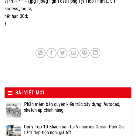
vị trí ~ * ^ + (jpg | jpeg | gif | css | png | js | ico | html).. $ {
access_log ra;
hết hạn 30d;
}
BÀI VIẾT MỚI
Phần mềm bản quyền kiến trúc xây dựng: Autocad,
sketch up chính hãng
Gợi ý Top 10 Khách sạn tại Vinhomes Ocean Park Gia
Lâm đẹp tiện nghi giá tốt