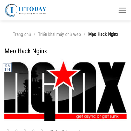
Skip
to
content
Trang chủ
/
Triển khai máy chủ web
/
Mẹo Hack Nginx
Mẹo Hack Nginx
05
Th4