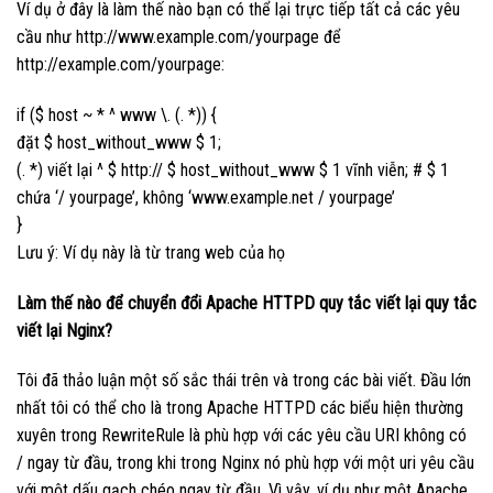
Ví dụ ở đây là làm thế nào bạn có thể lại trực tiếp tất cả các yêu
cầu như http://www.example.com/yourpage để
http://example.com/yourpage:
if ($ host ~ * ^ www \. (. *)) {
đặt $ host_without_www $ 1;
(. *) viết lại ^ $ http:// $ host_without_www $ 1 vĩnh viễn; # $ 1
chứa ‘/ yourpage’, không ‘www.example.net / yourpage’
}
Lưu ý: Ví dụ này là từ trang web của họ
Làm thế nào để chuyển đổi Apache HTTPD quy tắc viết lại quy tắc
viết lại Nginx?
Tôi đã thảo luận một số sắc thái trên và trong các bài viết. Đầu lớn
nhất tôi có thể cho là trong Apache HTTPD các biểu hiện thường
xuyên trong RewriteRule là phù hợp với các yêu cầu URI không có
/ ngay từ đầu, trong khi trong Nginx nó phù hợp với một uri yêu cầu
với một dấu gạch chéo ngay từ đầu. Vì vậy, ví dụ như một Apache