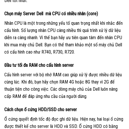
Dell tốt nhất.
Chọn máy Server Dell mà CPU có nhiều nhân (core)
Nhân CPU là một trong những yếu tố quan trọng nhất khi nhắc đến
cấu hình. Số lượng nhân CPU càng nhiều thì quá trình xử lý dữ liệu
diễn ra càng nhanh. Vì thế bạn hãy ưu tiên quan tâm đến nhân CPU
khi mua máy chủ Dell. Bạn có thể tham khảo một số máy chủ Dell
có cấu hình cao như R740, R730, R720.
Đầu tư tối đa RAM cho cấu hình server
Cấu hình server với bộ nhớ RAM cao giúp xử lý được nhiều dữ liệu
cùng lúc. Khi đó, bạn hãy chọn RAM 4G hoặc 8G thay vì 2G để
thuận tiện cho công việc. Các dòng máy chủ của Dell luôn nâng
cấp RAM để đáp ứng nhu cầu của người dùng.
Cách chọn ổ cứng HDD/SSD cho server
Ổ cứng quyết định tốc độ đọc ghi dữ liệu. Hiện nay, hai loại ổ cứng
được thiết kế cho server là HDD và SSD. Ổ cứng HDD có băng