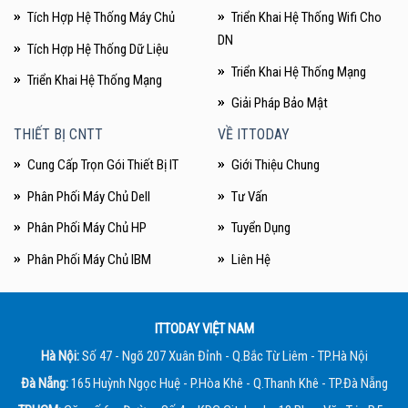
Tích Hợp Hệ Thống Máy Chủ
Triển Khai Hệ Thống Wifi Cho
DN
Tích Hợp Hệ Thống Dữ Liệu
Triển Khai Hệ Thống Mạng
Triển Khai Hệ Thống Mạng
Giải Pháp Bảo Mật
THIẾT BỊ CNTT
VỀ ITTODAY
Cung Cấp Trọn Gói Thiết Bị IT
Giới Thiệu Chung
Phân Phối Máy Chủ Dell
Tư Vấn
Phân Phối Máy Chủ HP
Tuyển Dụng
Phân Phối Máy Chủ IBM
Liên Hệ
ITTODAY VIỆT NAM
Hà Nội:
Số 47 - Ngõ 207 Xuân Đỉnh - Q.Bắc Từ Liêm - TP.Hà Nội
Đà Nẵng:
165 Huỳnh Ngọc Huệ - P.Hòa Khê - Q.Thanh Khê - TP.Đà Nẵng