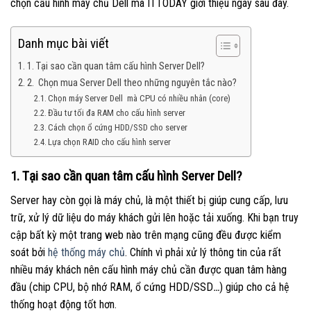
chọn cấu hình máy chủ Dell mà ITTODAY giới thiệu ngay sau đây.
Danh mục bài viết
1. Tại sao cần quan tâm cấu hình Server Dell?
2. Chọn mua Server Dell theo những nguyên tắc nào?
Chọn máy Server Dell mà CPU có nhiều nhân (core)
Đầu tư tối đa RAM cho cấu hình server
Cách chọn ổ cứng HDD/SSD cho server
Lựa chọn RAID cho cấu hình server
1.
Tại sao cần quan tâm cấu hình Server Dell?
Server hay còn gọi là máy chủ, là một thiết bị giúp cung cấp, lưu
trữ, xử lý dữ liệu do máy khách gửi lên hoặc tải xuống. Khi bạn truy
cập bất kỳ một trang web nào trên mạng cũng đều được kiểm
soát bởi
hệ thống máy chủ
. Chính vì phải xử lý thông tin của rất
nhiều máy khách nên cấu hình máy chủ cần được quan tâm hàng
đầu (chip CPU, bộ nhớ RAM, ổ cứng HDD/SSD
…
) giúp cho cả hệ
thống hoạt động tốt hơn.