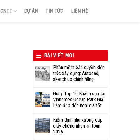
Ị CNTT
DỰ ÁN
TIN TỨC
LIÊN HỆ
BÀI VIẾT MỚI
Phần mềm bản quyền kiến
trúc xây dựng: Autocad,
sketch up chính hãng
Gợi ý Top 10 Khách sạn tại
Vinhomes Ocean Park Gia
Lâm đẹp tiện nghi giá tốt
Kiểm định nhà xưởng cấp
giấy chứng nhận an toàn
2026