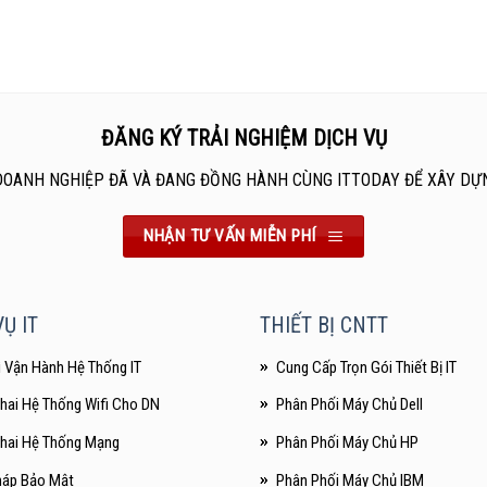
ĐĂNG KÝ TRẢI NGHIỆM DỊCH VỤ
DOANH NGHIỆP ĐÃ VÀ ĐANG ĐỒNG HÀNH CÙNG ITTODAY ĐỂ XÂY DỰ
NHẬN TƯ VẤN MIỄN PHÍ
Ụ IT
THIẾT BỊ CNTT
ì Vận Hành Hệ Thống IT
Cung Cấp Trọn Gói Thiết Bị IT
Khai Hệ Thống Wifi Cho DN
Phân Phối Máy Chủ Dell
Khai Hệ Thống Mạng
Phân Phối Máy Chủ HP
háp Bảo Mật
Phân Phối Máy Chủ IBM