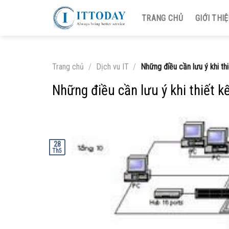
Skip
TRANG CHỦ
GIỚI THI
to
content
Trang chủ
/
Dịch vu IT
/
Những điều cần lưu ý khi th
Những điều cần lưu ý khi thiết 
28
Th5