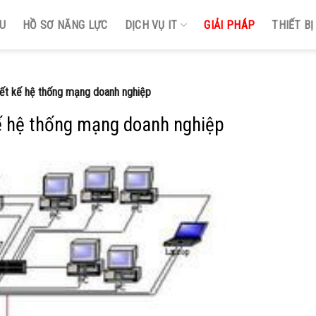
ỆU
HỒ SƠ NĂNG LỰC
DỊCH VỤ IT
GIẢI PHÁP
THIẾT B
iết kế hệ thống mạng doanh nghiệp
kế hệ thống mạng doanh nghiệp