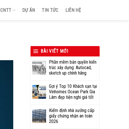
Ị CNTT
DỰ ÁN
TIN TỨC
LIÊN HỆ
BÀI VIẾT MỚI
Phần mềm bản quyền kiến
trúc xây dựng: Autocad,
sketch up chính hãng
Gợi ý Top 10 Khách sạn tại
Vinhomes Ocean Park Gia
Lâm đẹp tiện nghi giá tốt
Kiểm định nhà xưởng cấp
giấy chứng nhận an toàn
2026