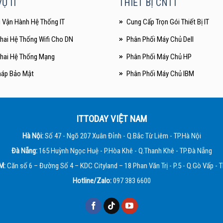
Ụ IT
THIẾT BỊ CNTT
ì Vận Hành Hệ Thống IT
Cung Cấp Trọn Gói Thiết Bị IT
Khai Hệ Thống Wifi Cho DN
Phân Phối Máy Chủ Dell
Khai Hệ Thống Mạng
Phân Phối Máy Chủ HP
háp Bảo Mật
Phân Phối Máy Chủ IBM
ITTODAY VIỆT NAM
Hà Nội:
Số 47 - Ngõ 207 Xuân Đỉnh - Q.Bắc Từ Liêm - TP.Hà Nội
Đà Nẵng:
165 Huỳnh Ngọc Huệ - P.Hòa Khê - Q.Thanh Khê - TP.Đà Nẵng
M:
Căn số 6 – Đường Số 4 – KDC Cityland – 18 Phan Văn Trị - P.5 - Q.Gò Vấp -
Hotline/Zalo:
097 383 6600