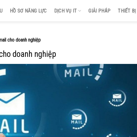
ỆU
HỒ SƠ NĂNG LỰC
DỊCH VỤ IT
GIẢI PHÁP
THIẾT B
 mail cho doanh nghiệp
l cho doanh nghiệp