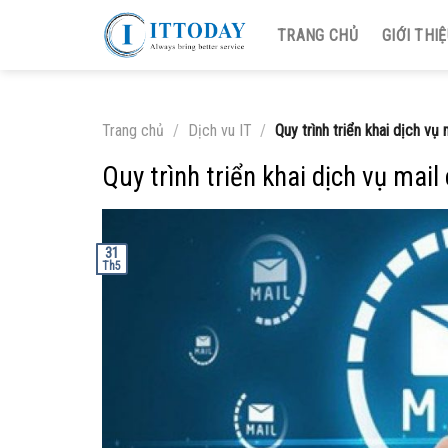
Skip
TRANG CHỦ
GIỚI THI
to
content
Trang chủ
/
Dịch vu IT
/
Quy trình triển khai dịch vụ
Quy trình triển khai dịch vụ mai
31
Th5