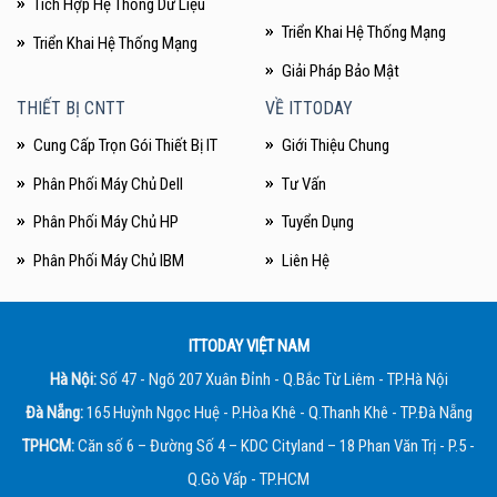
Tích Hợp Hệ Thống Dữ Liệu
Triển Khai Hệ Thống Mạng
Triển Khai Hệ Thống Mạng
Giải Pháp Bảo Mật
THIẾT BỊ CNTT
VỀ ITTODAY
Cung Cấp Trọn Gói Thiết Bị IT
Giới Thiệu Chung
Phân Phối Máy Chủ Dell
Tư Vấn
Phân Phối Máy Chủ HP
Tuyển Dụng
Phân Phối Máy Chủ IBM
Liên Hệ
ITTODAY VIỆT NAM
Hà Nội:
Số 47 - Ngõ 207 Xuân Đỉnh - Q.Bắc Từ Liêm - TP.Hà Nội
Đà Nẵng:
165 Huỳnh Ngọc Huệ - P.Hòa Khê - Q.Thanh Khê - TP.Đà Nẵng
TPHCM:
Căn số 6 – Đường Số 4 – KDC Cityland – 18 Phan Văn Trị - P.5 -
Q.Gò Vấp - TP.HCM