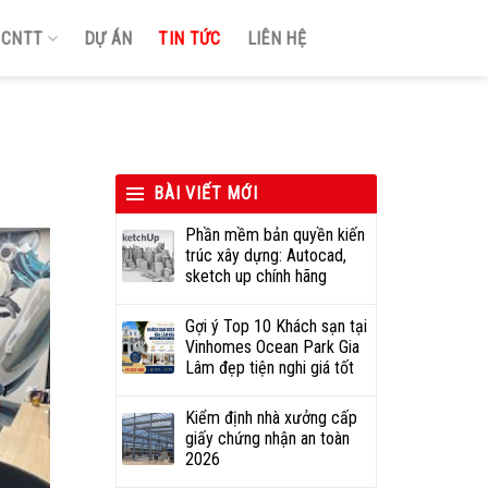
Ị CNTT
DỰ ÁN
TIN TỨC
LIÊN HỆ
BÀI VIẾT MỚI
Phần mềm bản quyền kiến
trúc xây dựng: Autocad,
sketch up chính hãng
Gợi ý Top 10 Khách sạn tại
Vinhomes Ocean Park Gia
Lâm đẹp tiện nghi giá tốt
Kiểm định nhà xưởng cấp
giấy chứng nhận an toàn
2026