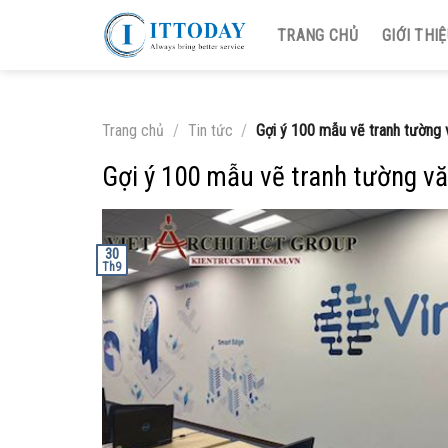
Skip
TRANG CHỦ
GIỚI THI
to
content
Trang chủ
/
Tin tức
/
Gợi ý 100 mẫu vẽ tranh tường 
Gợi ý 100 mẫu vẽ tranh tường v
30
Th9