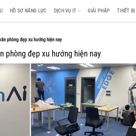
ỆU
HỒ SƠ NĂNG LỰC
DỊCH VỤ IT
GIẢI PHÁP
THIẾT B
văn phòng đẹp xu hướng hiện nay
ăn phòng đẹp xu hướng hiện nay