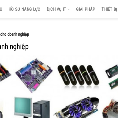
ỆU
HỒ SƠ NĂNG LỰC
DỊCH VỤ IT
GIẢI PHÁP
THIẾT B
c cho doanh nghiệp
oanh nghiệp