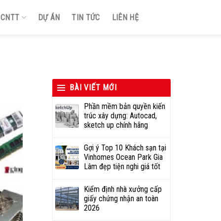
Ị CNTT
DỰ ÁN
TIN TỨC
LIÊN HỆ
BÀI VIẾT MỚI
Phần mềm bản quyền kiến
trúc xây dựng: Autocad,
sketch up chính hãng
Gợi ý Top 10 Khách sạn tại
Vinhomes Ocean Park Gia
Lâm đẹp tiện nghi giá tốt
Kiểm định nhà xưởng cấp
giấy chứng nhận an toàn
2026