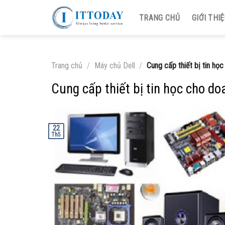
Skip
TRANG CHỦ
GIỚI THI
to
content
Trang chủ
/
Máy chủ Dell
/
Cung cấp thiết bị tin họ
Cung cấp thiết bị tin học cho d
22
Th5