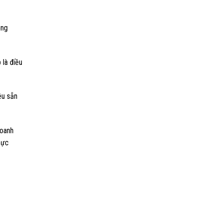
ông
 là điều
ều sẵn
doanh
hực