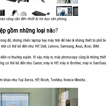
nào cũng cần đến thiết bị tin học văn phòng.
hiệp gồm những loại nà
o?
Trong đó, những chiếc laptop hay máy tính để bàn là những thiết bị phổ b
y tính có thể kể đến như HP, Dell, Lenovo, Samsung, Asus, Acer, IBM…
u diễn ra thường xuyên. Vì vậy, máy in, máy photocopy cũng là những thiế
iếng có thể kể đến như Canon, máy in HP, máy in Brother, máy in SamSun
m khảo như Fuji Xerox, HP, Ricoh, Toshiba, Konica Minolta….