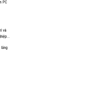
ến PC
rì và
ghiệp….
 lắng