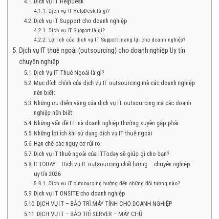
Dịch vụ IT HelpDesk
Dịch vụ IT HelpDesk là gì?
Dịch vụ IT Support cho doanh nghiệp
Dịch vụ IT Support là gì?
Lợi ích của dịch vụ IT Support mang lại cho doanh nghiệp?
Dịch vụ IT thuê ngoài (outsourcing) cho doanh nghiệp Uy tín
chuyên nghiệp
Dịch Vụ IT Thuê Ngoài là gì?
Mục đích chính của dịch vụ IT outsourcing mà các doanh nghiệp
nên biết:
Những ưu điểm vàng của dịch vụ IT outsourcing mà các doanh
nghiệp nên biết:
Những vấn đề IT mà doanh nghiệp thường xuyên gặp phải
Những lợi ích khi sử dụng dịch vụ IT thuê ngoài
Hạn chế các nguy cơ rủi ro
Dịch vụ IT thuê ngoài của ITToday sẽ giúp gì cho bạn?
ITTODAY – Dịch vụ IT outsourcing chất lượng – chuyên nghiệp –
uy tín 2026
Dịch vụ IT outsourcing hướng đến những đối tượng nào?
Dịch vụ IT ONSITE cho doanh nghiệp
DỊCH VỤ IT – BẢO TRÌ MÁY TÍNH CHO DOANH NGHIỆP
DỊCH VỤ IT – BẢO TRÌ SERVER – MÁY CHỦ