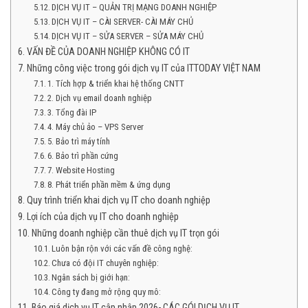
DỊCH VỤ IT – QUẢN TRỊ MẠNG DOANH NGHIỆP
DỊCH VỤ IT – CÀI SERVER- CÀI MÁY CHỦ
DỊCH VỤ IT – SỬA SERVER – SỬA MÁY CHỦ
VẤN ĐỀ CỦA DOANH NGHIỆP KHÔNG CÓ IT
Những công việc trong gói dịch vụ IT của ITTODAY VIỆT NAM
1. Tích hợp & triển khai hệ thống CNTT
2. Dịch vụ email doanh nghiệp
3. Tổng đài IP
4. Máy chủ ảo – VPS Server
5. Bảo trì máy tính
6. Bảo trì phần cứng
7. Website Hosting
8. Phát triển phần mềm & ứng dụng
Quy trình triển khai dịch vụ IT cho doanh nghiệp
Lợi ích của dịch vụ IT cho doanh nghiệp
Những doanh nghiệp cần thuê dịch vụ IT trọn gói
Luôn bận rộn với các vấn đề công nghệ:
Chưa có đội IT chuyên nghiệp:
Ngân sách bị giới hạn:
Công ty đang mở rộng quy mô:
Báo giá dịch vụ IT cập nhập 2026- CÁC GÓI DỊCH VỤ IT