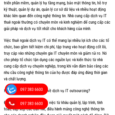
triển phần mềm, quản lý hạ tầng mạng, bảo mật thông tin, hỗ trợ
kỹ thuật, quản lý dự án, quản lý cơ sở dữ liệu và nhiều hoạt động
khác liên quan đến công nghệ thông tin. Nhà cung cấp dịch vụ IT
thuê ngoài thường có chuyên môn và kinh nghiệm để cung cấp các
giải pháp và dịch vụ tốt nhất cho khách hàng của mình.
Việc thuê ngoài dịch vụ IT có thể mang lại nhiều lợi ích cho các tổ
chức, bao gồm tiết kiệm chi phí, tập trung vào hoạt động cốt lõi,
truy cập vào những chuyên gia IT chuyên môn và giảm rủi ro. Nó
cho phép tổ chức tận dụng các nguồn lực và kiến thức từ nhà
cung cấp dịch vụ chuyên nghiệp, trong khi vẫn đảm bảo rằng các
nhu cầu công nghệ thông tin của họ được đáp ứng đúng thời gian
và chất lượng.
097 383 6600
Hiểu như thế nào cho đúng về dịch vụ IT outsourcing?
Đây là dịch vụ mà ở đó, mọi việc từ khâu quản lý, lập trình, tính
097 383 6600
toán, sắp xếp các bản file, điều hành mảng công nghệ thông tin