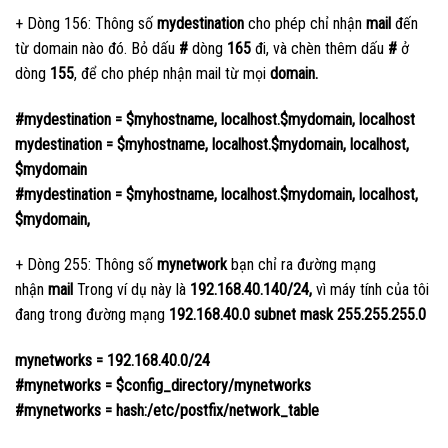
+ Dòng 156: Thông số
mydestination
cho phép chỉ nhận
mail
đến
từ domain nào đó. Bỏ dấu
#
dòng
165
đi, và chèn thêm dấu
#
ở
dòng
155
, để cho phép nhận mail từ mọi
domain.
#mydestination = $myhostname, localhost.$mydomain, localhost
mydestination = $myhostname, localhost.$mydomain, localhost,
$mydomain
#mydestination = $myhostname, localhost.$mydomain, localhost,
$mydomain,
+ Dòng 255: Thông số
mynetwork
bạn chỉ ra đường mạng
nhận
mail
Trong ví dụ này là
192.168.40.140/24,
vì máy tính của tôi
đang trong đường mạng
192.168.40.0 subnet mask 255.255.255.0
mynetworks = 192.168.40.0/24
#mynetworks = $config_directory/mynetworks
#mynetworks = hash:/etc/postfix/network_table