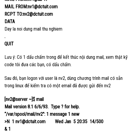
MAIL FROM:nv1@dctuit.com
RCPT TO:nv2@dctuit.com
DATA
Day la noi dung mail thu nghiem
.
QUIT
Lưu ý: Có 1 dấu chấm trong để kết thúc nội dung mail, xem thật kỹ
code tôi đưa các bạn, có dấu chấm.
Sau đó, bạn logon với user là nv2, dùng chương trình mail có sẵn
trong linux để kiểm tra có một email đã được gửi đến nv2
[nv2@server ~]$ mail
Mail version 8.1 6/6/93. Type ? for help.
“/var/spool/mail/nv2″: 1 message 1 new
>N 1 nv1@dctuit.com Wed Jan 5 20:35 14/500
& 1