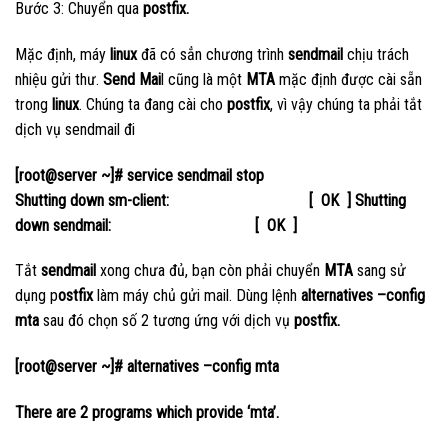
Bước 3: Chuyển qua
postfix.
Mặc định, máy
linux
đã có sẳn chương trình
sendmail
chịu trách
nhiệu gửi thư.
Send Mai
l cũng là một
MTA
mặc định được cài sẵn
trong
linux
. Chúng ta đang cài cho
postfix
, vì vậy chúng ta phải tắt
dịch vụ sendmail đi
[root@server ~]# service sendmail stop
Shutting down sm-client: [ OK ] Shutting
down sendmail: [ OK ]
Tắt
sendmail
xong chưa đủ, bạn còn phải chuyển
MTA
sang sử
dụng p
ostfix
làm máy chủ gửi mail. Dùng lệnh
alternatives –config
mta
sau đó chọn số 2 tương ứng với dịch vụ
postfix.
[root@server ~]# alternatives –config mta
There are 2 programs which provide ‘mta’.