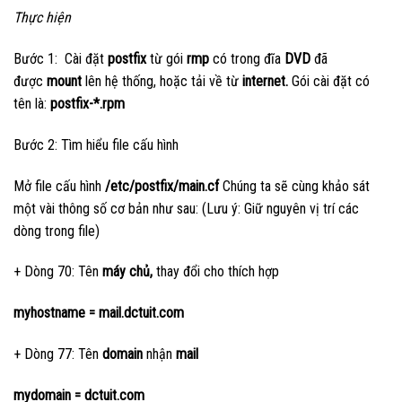
Thực hiện
Bước 1: Cài đặt
postfix
từ gói
rmp
có trong đĩa
DVD
đã
được
mount
lên hệ thống, hoặc tải về từ
internet.
Gói cài đặt có
tên là:
postfix-*.rpm
Bước 2: Tìm hiểu file cấu hình
Mở file cấu hình
/etc/postfix/main.cf
Chúng ta sẽ cùng khảo sát
một vài thông số cơ bản như sau: (Lưu ý: Giữ nguyên vị trí các
dòng trong file)
+ Dòng 70: Tên
máy chủ,
thay đổi cho thích hợp
myhostname = mail.dctuit.com
+ Dòng 77: Tên
domain
nhận
mail
mydomain = dctuit.com