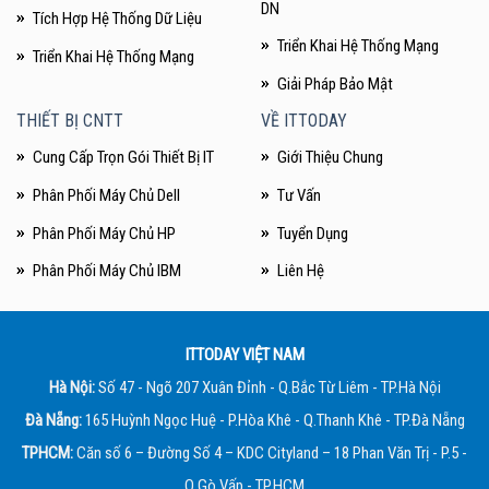
DN
Tích Hợp Hệ Thống Dữ Liệu
Triển Khai Hệ Thống Mạng
Triển Khai Hệ Thống Mạng
Giải Pháp Bảo Mật
THIẾT BỊ CNTT
VỀ ITTODAY
Cung Cấp Trọn Gói Thiết Bị IT
Giới Thiệu Chung
Phân Phối Máy Chủ Dell
Tư Vấn
Phân Phối Máy Chủ HP
Tuyển Dụng
Phân Phối Máy Chủ IBM
Liên Hệ
ITTODAY VIỆT NAM
Hà Nội:
Số 47 - Ngõ 207 Xuân Đỉnh - Q.Bắc Từ Liêm - TP.Hà Nội
Đà Nẵng:
165 Huỳnh Ngọc Huệ - P.Hòa Khê - Q.Thanh Khê - TP.Đà Nẵng
TPHCM:
Căn số 6 – Đường Số 4 – KDC Cityland – 18 Phan Văn Trị - P.5 -
Q.Gò Vấp - TP.HCM