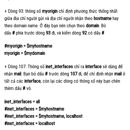
+ Dòng 93: thông số
myorigin
chỉ định phương thức thống nhất
giữa địa chỉ người gửi và địa chỉ người nhận theo
hostname
hay
theo domain name. Ở đây bạn nên chọn theo
domain
. Bỏ
dấu
#
phía trước dòng
93
đi, và kiểm dòng
92
có dấu
#
#myorigin = $myhostname
myorigin = $mydomain
+ Dòng 107: Thông số
inet_interfaces
chỉ ra
interface
sẽ dùng để
nhận
mail
. Bạn bỏ dấu
#
trước dòng
107
đi, để chỉ định nhận
mail
ở
tất cả các
interface
, còn lại các dòng có thông số này bạn chèn
thêm dấu
#
vô.
inet_interfaces = all
#inet_interfaces = $myhostname
#inet_interfaces = $myhostname, localhost
#inet_interfaces = localhost