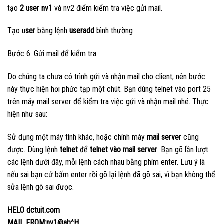
tạo
2 user nv1
và nv2 điểm kiểm tra việc gửi mail.
Tạo u
ser
bằng lệnh
useradd
bình thường
Bước 6: Gửi mail để kiểm tra
Do chúng ta chưa có trình gửi và nhận mail cho client, nên bước
này thực hiện hơi phức tạp một chút. Bạn dùng telnet vào port 25
trên máy mail server để kiểm tra việc gửi và nhận mail nhé. Thực
hiện như sau:
Sử dụng một máy tính khác, hoặc chính máy
mail server
cũng
được. Dùng lệnh
telnet
để
telnet vào mail server
: Bạn gõ lần lượt
các lệnh dưới đây, mỗi lệnh cách nhau bằng phím enter. Lưu ý là
nếu sai bạn cứ bấm enter rồi gõ lại lệnh đã gõ sai, vì bạn không thể
sửa lệnh gõ sai được.
HELO dctuit.com
MAIL FROM:nv1@ab^H