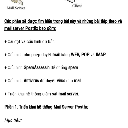
Các phần sẽ được tìm hiểu trong bài này và những bài tiếp theo về
mail server Postfix bao gồm:
+ Cài đặt và cấu hình cơ bản
+ Cấu hình cho phép duyệt
mai
l bằng
WEB, POP
và
IMAP
+ Cấu hình
SpamAssassin
để chống
spam
+ Cấu hình
Antivirus
để duyệt
virus
cho
mail.
+ Triển khai hệ thống giám sát
mail server.
Phần 1: Triển khai hệ thống Mail Server Postfix
Mục tiêu: