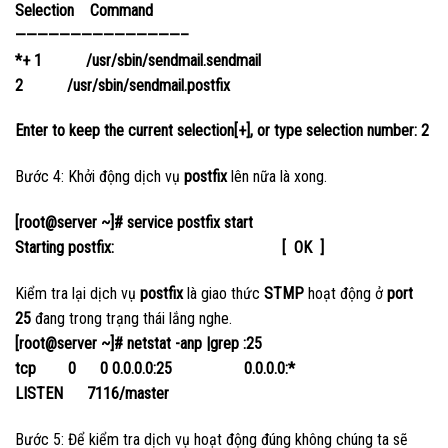
Selection Command
———————————————–
*+ 1 /usr/sbin/sendmail.sendmail
2 /usr/sbin/sendmail.postfix
Enter to keep the current selection[+], or type selection number: 2
Bước 4: Khởi động dịch vụ
postfix
lên nữa là xong.
[root@server ~]# service postfix start
Starting postfix: [ OK ]
Kiểm tra lại dịch vụ
postfix
là giao thức
STMP
hoạt động ở
port
25
đang trong trạng thái lắng nghe.
[root@server ~]# netstat -anp |grep :25
tcp 0 0 0.0.0.0:25 0.0.0.0:*
LISTEN 7116/master
Bước 5: Để kiểm tra dịch vụ hoạt động đúng không chúng ta sẽ