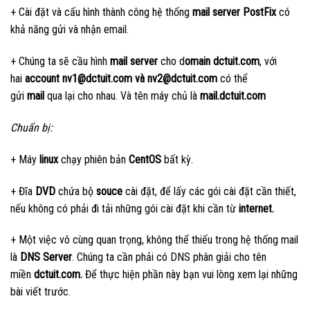
+ Cài đặt và cấu hình thành công hệ thống
mail server PostFix
có
khả năng gửi và nhận email.
+ Chúng ta sẽ cầu hình
mail server
cho d
omain dctuit.com
, với
hai
account nv1@dctuit.com và nv2@dctuit.com
có thể
gửi
mail
qua lại cho nhau. Và tên máy chủ là
mail.dctuit.com
Chuẩn bị:
+ Máy
linux
chạy phiên bản
CentOS
bất kỳ.
+ Đĩa
DVD
chứa bộ
souce
cài đặt, để lấy các gói cài đặt cần thiết,
nếu không có phải đi tải những gói cài đặt khi cần từ
internet.
+ Một việc vô cùng quan trọng, không thể thiếu trong hệ thống mail
là
DNS Server
. Chúng ta cần phải có DNS phân giải cho tên
miền
dctuit.com.
Để thực hiện phần này bạn vui lòng xem lại những
bài viết trước.